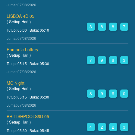
Jumat 07/08/2026
LISBOA 4D 05
( Setiap Hari )
3
8
8
7
Tutup: 05:00 | Buka: 05:10
Jumat 07/08/2026
Romania Lottery
( Setiap Hari )
7
9
8
3
Tutup: 05:15 | Buka: 05:30
Jumat 07/08/2026
MC Night
( Setiap Hari )
8
9
6
0
Tutup: 05:15 | Buka: 05:30
Jumat 07/08/2026
BRITISHPOOLS6D 05
( Setiap Hari )
4
2
2
3
Tutup: 05:30 | Buka: 05:45