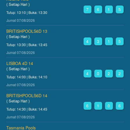
( Setiap Hari )
7
6
1
5
Tutup: 13:10 | Buka: 13:30
Jumat 07/08/2026
BRITISHPOOLS6D 13
( Setiap Hari )
4
3
1
5
Tutup: 13:30 | Buka: 13:45
Jumat 07/08/2026
LISBOA 4D 14
( Setiap Hari )
4
0
2
2
Tutup: 14:00 | Buka: 14:10
Jumat 07/08/2026
BRITISHPOOLS6D 14
( Setiap Hari )
6
1
0
6
Tutup: 14:30 | Buka: 14:45
Jumat 07/08/2026
Tasmania Pools