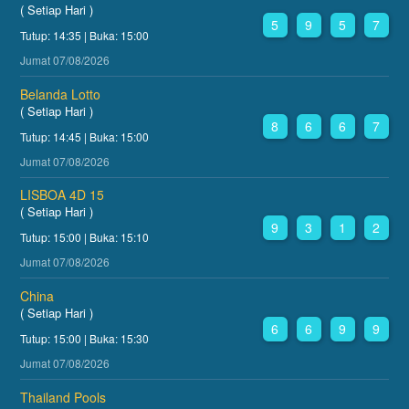
( Setiap Hari )
5
9
5
7
Tutup: 14:35 | Buka: 15:00
Jumat 07/08/2026
Belanda Lotto
( Setiap Hari )
8
6
6
7
Tutup: 14:45 | Buka: 15:00
Jumat 07/08/2026
LISBOA 4D 15
( Setiap Hari )
9
3
1
2
Tutup: 15:00 | Buka: 15:10
Jumat 07/08/2026
China
( Setiap Hari )
6
6
9
9
Tutup: 15:00 | Buka: 15:30
Jumat 07/08/2026
Thailand Pools