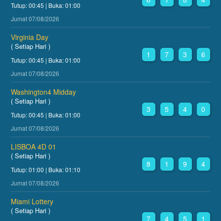
Tutup: 00:45 | Buka: 01:00
Jumat 07/08/2026
Virginia Day
( Setiap Hari )
1
7
3
6
Tutup: 00:45 | Buka: 01:00
Jumat 07/08/2026
Washington4 Midday
( Setiap Hari )
3
5
4
0
Tutup: 00:45 | Buka: 01:00
Jumat 07/08/2026
LISBOA 4D 01
( Setiap Hari )
8
1
9
4
Tutup: 01:00 | Buka: 01:10
Jumat 07/08/2026
Miami Lottery
( Setiap Hari )
7
4
5
1