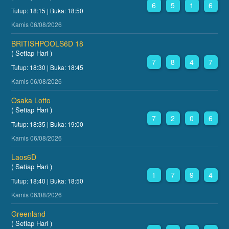
6
5
1
6
Tutup: 18:15 | Buka: 18:50
Kamis 06/08/2026
BRITISHPOOLS6D 18
( Setiap Hari )
7
8
4
7
Tutup: 18:30 | Buka: 18:45
Kamis 06/08/2026
Osaka Lotto
( Setiap Hari )
7
2
0
6
Tutup: 18:35 | Buka: 19:00
Kamis 06/08/2026
Laos6D
( Setiap Hari )
1
7
9
4
Tutup: 18:40 | Buka: 18:50
Kamis 06/08/2026
Greenland
( Setiap Hari )